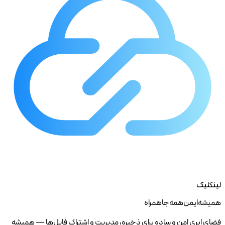
لینکلیک
همیشه ایمن همه جا همراه
فضای ابری امن و ساده برای ذخیره، مدیریت و اشتراک فایل‌ها — همیشه