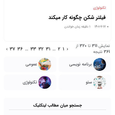
تکنولوژی
فیلتر شکن چگونه کار میکند
1401-7-17
1 دقیقه زمان خواندن
نمایش
311
تا
320
از
›
37
36
...
33
32
31
...
2
1
‹
361
نتیجه
برنامه نویسی
عمومی
تکنولوژی
سئو
جستجو میان مطالب لینکلیک