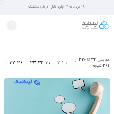
18 مرداد 1405
آپلود فایل
درباره لینکلیک
نمایش
311
تا
320
از
›
37
36
...
33
32
31
...
2
1
‹
361
نتیجه