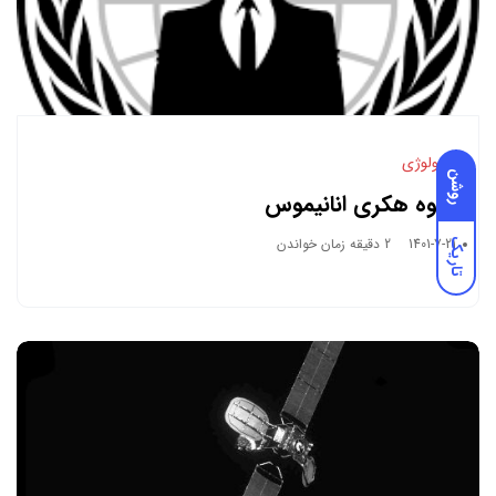
تکنولوژی
روشن
گروه هکری انانیموس
1401-7-21
2 دقیقه زمان خواندن
تاریک