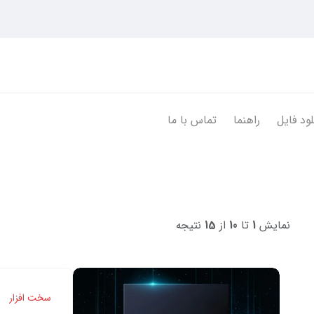
لود فایل
راهنما
تماس با ما
نمایش
1
تا
10
از
15
نتیجه
سخت افزار