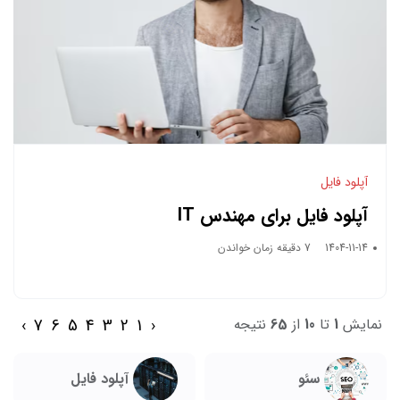
آپلود فایل
آپلود فایل برای مهندس IT
1404-11-14
7 دقیقه زمان خواندن
›
7
6
5
4
3
2
1
‹
نمایش
1
تا
10
از
65
نتیجه
سئو
آپلود فایل