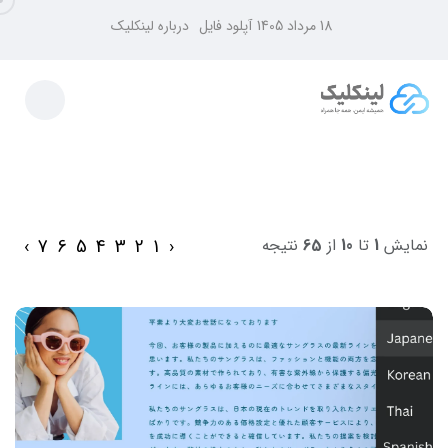
18 مرداد 1405
آپلود فایل
درباره لینکلیک
›
7
6
5
4
3
2
1
‹
نمایش
1
تا
10
از
65
نتیجه