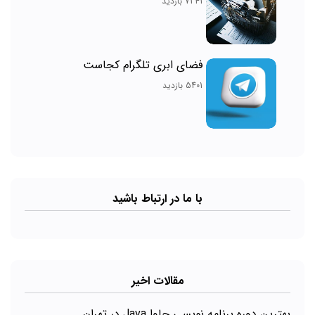
7341 بازدید
فضای ابری تلگرام کجاست
5401 بازدید
با ما در ارتباط باشید
مقالات اخیر
بهترین دوره برنامه نویسی جاوا Java در تهران