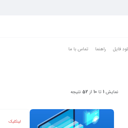
لود فایل
راهنما
تماس با ما
نمایش
1
تا
10
از
52
نتیجه
لینکلیک