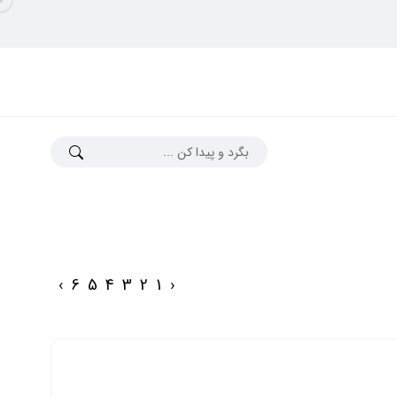
›
6
5
4
3
2
1
‹