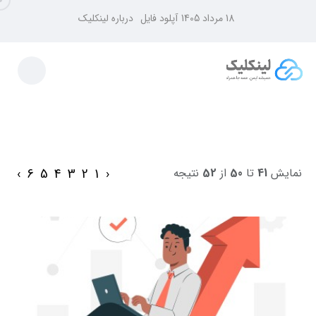
18 مرداد 1405
آپلود فایل
درباره لینکلیک
›
6
5
4
3
2
1
‹
نمایش
41
تا
50
از
52
نتیجه