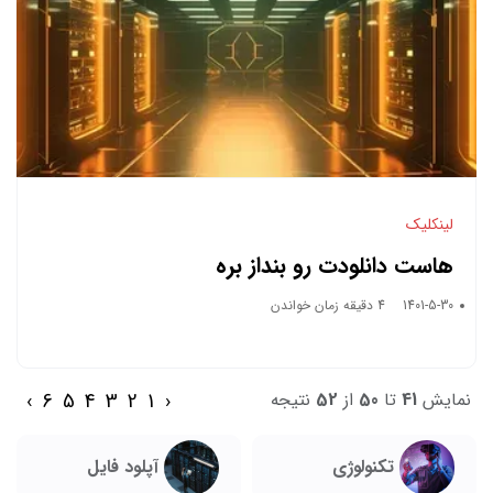
لینکلیک
هاست دانلودت رو بنداز بره
1401-5-30
4 دقیقه زمان خواندن
›
6
5
4
3
2
1
‹
نمایش
41
تا
50
از
52
نتیجه
تکنولوژی
آپلود فایل