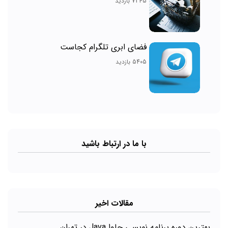
7345 بازدید
فضای ابری تلگرام کجاست
5405 بازدید
با ما در ارتباط باشید
مقالات اخیر
بهترین دوره برنامه نویسی جاوا Java در تهران