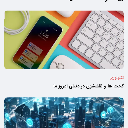
تکنولوژی
گجت ها و نقششون در دنیای امروز ما