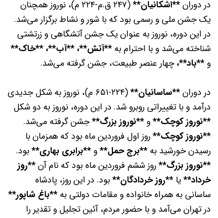
در دوران
**اشکانیان**
(۲۴۷ ق.م-۲۲۴ م)، نوروز همچنان
یک جشن ملی و رسمی بود که با شور و نشاط برگزار می‌شد.
در این دوره، نوروز به عنوان یک جشن آتشگاهی و زرتشتی
شناخته می‌شد و با احترام به
**آتش**،
**آب**، **خاک**
و
**باد**،
چهار عنصر طبیعت، جشن گرفته می‌شد.
در دوران
**ساسانیان**
(۲۲۴-۶۵۱ م)، نوروز به شکل جدیدی
درآمد و با تغییراتی روبرو شد. در این دوره، نوروز به دو شکل
**نوروز کوچک**
و
**نوروز بزرگ**
جشن گرفته می‌شد.
**نوروز کوچک**
روز اول فروردین ماه بود که همزمان با
رسیدن خورشید به
**برج حمل**
و
**برابری بهاری**
بود.
**نوروز بزرگ**
روز ششم فروردین ماه بود که نام آن
**روز
خرداد**
یا
**روز خردادگان**
بود. در این روز، پادشاه
ساسانی به همراه خانواده و مقامات دولتی به
**باغ شاپور**
در تهران می‌آمد و با حضور مردم، آئین تجلیل و تقدیر را