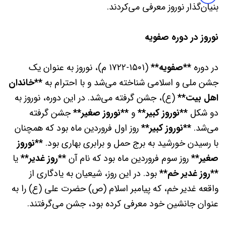
بنیان‌گذار نوروز معرفی می‌کردند.
نوروز در دوره صفویه
در دوره
**صفویه**
(۱۵۰۱-۱۷۲۲ م)، نوروز به عنوان یک
جشن ملی و اسلامی شناخته می‌شد و با احترام به
**خاندان
اهل بیت**
(ع)، جشن گرفته می‌شد. در این دوره، نوروز به
دو شکل
**نوروز کبیر**
و
**نوروز صغیر**
جشن گرفته
می‌شد.
**نوروز کبیر**
روز اول فروردین ماه بود که همچنان
با رسیدن خورشید به برج حمل و برابری بهاری بود.
**نوروز
صغیر**
روز سوم فروردین ماه بود که نام آن
**روز غدیر**
یا
**روز غدیر خم**
بود. در این روز، شیعیان به یادگاری از
واقعه غدیر خم، که پیامبر اسلام (ص) حضرت علی (ع) را به
عنوان جانشین خود معرفی کرده بود، جشن می‌گرفتند.