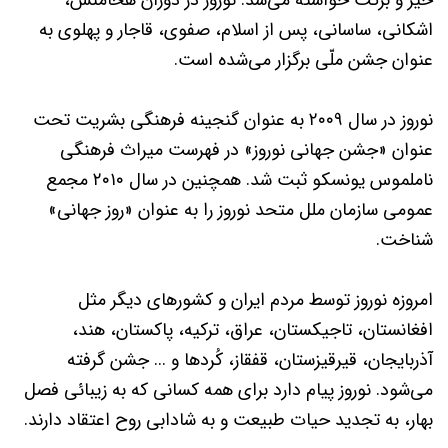
اشکانی، ساسانی، پس از اسلام، صفوی، قاجار و پهلوی به
عنوان جشن ملّي برگزار مي‌شده است.
نوروز در سال ۲۰۰۹ به عنوان گنجینه فرهنگي بشريت تحت
عنوان «جشن جهاني نوروز» در فهرست میراث فرهنگي
ناملموس یونسکو ثبت شد. همچنین در سال ۲۰۱۰ مجمع
عمومي سازمان ملل متحد نوروز را به عنوان «روز جهاني»
شناخت.
امروزه نوروز توسط مردم ایران و کشورهای دیگر مثل
افغانستان، تاجيکستان، عراق، ترکيه، پاكستان، هند،
آذربایجان، قيرقيزستان، قفقاز، کُردها و ... جشن گرفته
مي‌شود. نوروز پيام دارد برای همه كساني كه به زيبائي فصل
بهار، به تجديد حيات طبيعت و به شادابي روح اعتقاد دارند.