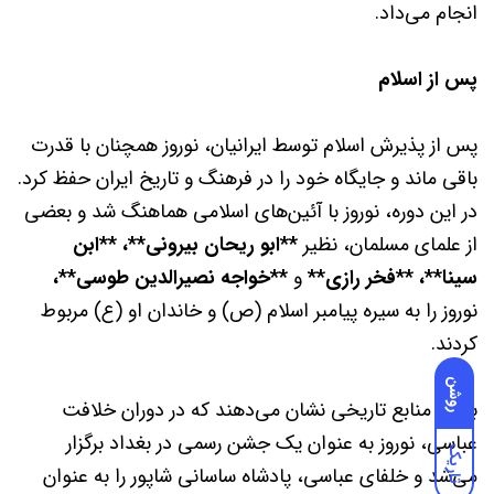
انجام می‌داد.
پس از اسلام
پس از پذیرش اسلام توسط ایرانیان، نوروز همچنان با قدرت
باقی ماند و جایگاه خود را در فرهنگ و تاریخ ایران حفظ کرد.
در این دوره، نوروز با آئین‌های اسلامی هماهنگ شد و بعضی
از علمای مسلمان، نظیر
**ابو ریحان بیرونی**،
**ابن
سینا**،
**فخر رازی**
و
**خواجه نصیرالدین طوسی**،
نوروز را به سیره پیامبر اسلام (ص) و خاندان او (ع) مربوط
کردند.
روشن
برخی منابع تاریخی نشان می‌دهند که در دوران خلافت
عباسی، نوروز به عنوان یک جشن رسمی در بغداد برگزار
تاریک
می‌شد و خلفای عباسی، پادشاه ساسانی شاپور را به عنوان