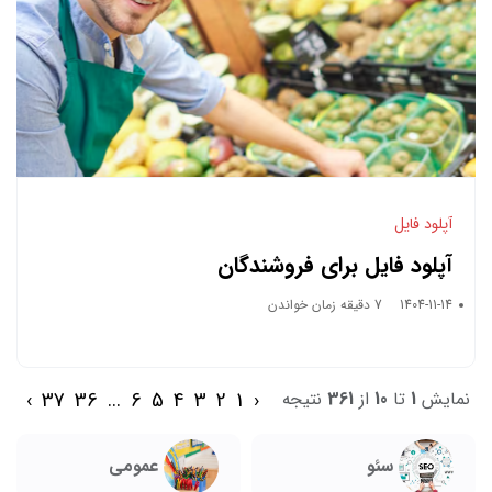
آپلود فایل
آپلود فایل برای فروشندگان
1404-11-14
7 دقیقه زمان خواندن
›
37
36
...
6
5
4
3
2
1
‹
نمایش
1
تا
10
از
361
نتیجه
سئو
عمومی