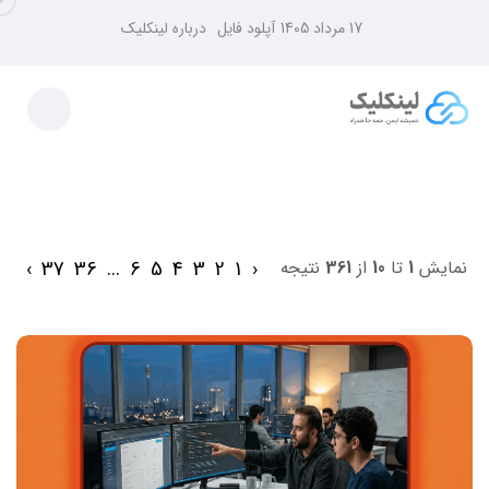
17 مرداد 1405
آپلود فایل
درباره لینکلیک
›
37
36
...
6
5
4
3
2
1
‹
نمایش
1
تا
10
از
361
نتیجه