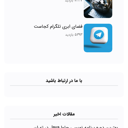
7337 بازدید
فضای ابری تلگرام کجاست
5393 بازدید
با ما در ارتباط باشید
مقالات اخیر
بهترین دوره برنامه نویسی جاوا Java در تهران