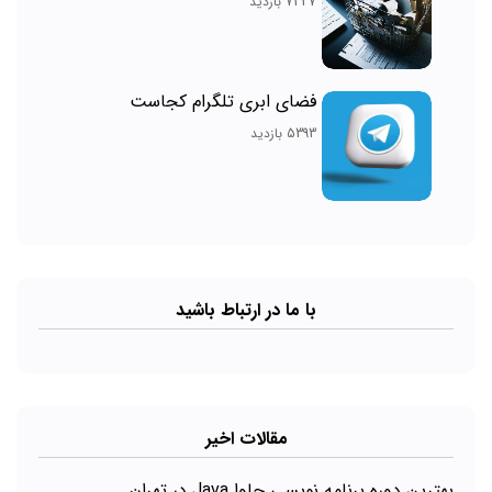
7337 بازدید
فضای ابری تلگرام کجاست
5393 بازدید
با ما در ارتباط باشید
مقالات اخیر
بهترین دوره برنامه نویسی جاوا Java در تهران