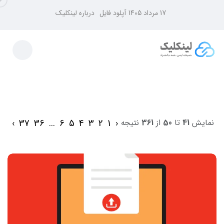
17 مرداد 1405
آپلود فایل
درباره لینکلیک
›
37
36
...
6
5
4
3
2
1
‹
نمایش
41
تا
50
از
361
نتیجه