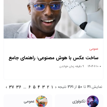
عمومی
ساخت عکس با هوش مصنوعی: راهنمای جامع
و کاربردی
1404-7-10
9 دقیقه زمان خواندن
›
37
36
...
6
5
4
3
2
1
‹
نمایش
41
تا
50
از
361
نتیجه
تکنولوژی
عمومی