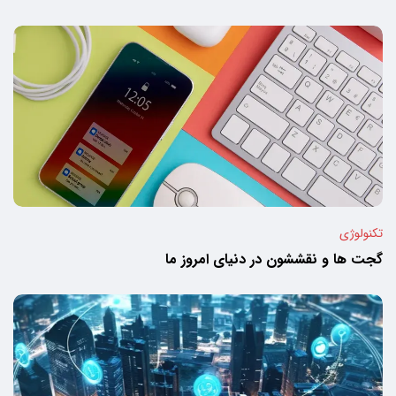
تکنولوژی
گجت ها و نقششون در دنیای امروز ما